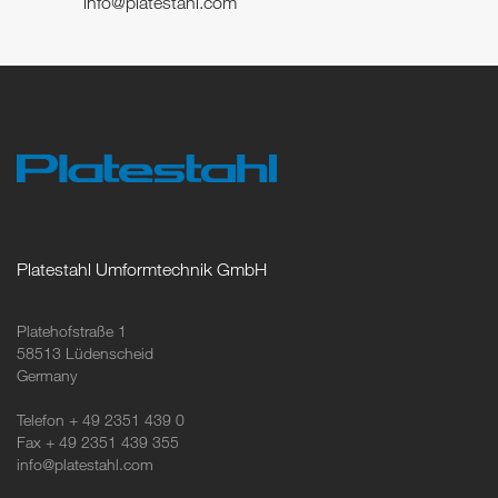
info@platestahl.com
Platestahl Umformtechnik GmbH
Platehofstraße 1
58513 Lüdenscheid
Germany
Telefon + 49 2351 439 0
Fax + 49 2351 439 355
info@platestahl.com