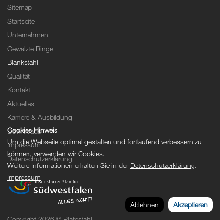
Sitemap
Startseite
Unternehmen
Gewalzte Ringe
Blankstahl
Qualität
Kontakt
Aktuelles
Karriere & Ausbildung
Cookies Hinweis
Downloads
Um die Webseite optimal gestalten und fortlaufend verbessern zu
Impressum
können, verwenden wir Cookies.
Datenschutzerklärung
Weitere Informationen erhalten Sie in der
Datenschutzerklärung
.
Impressum
Ablehnen
Akzeptieren
Copyright 2026 © Platestahl