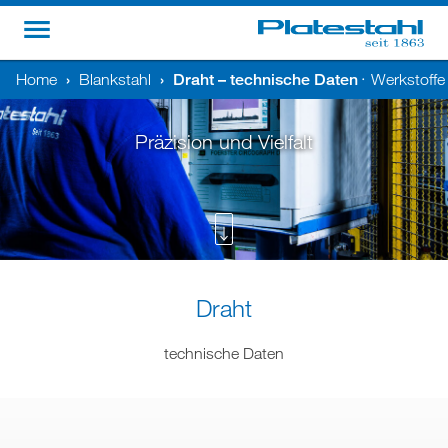
Home
›
Blankstahl
›
Draht – technische Daten
Werkstoff
•
Präzision und Vielfalt
Draht
technische Daten